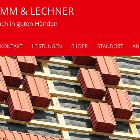
IMM & LECHNER
ach in guten Händen
KONTAKT
LEISTUNGEN
BILDER
STANDORT
AN