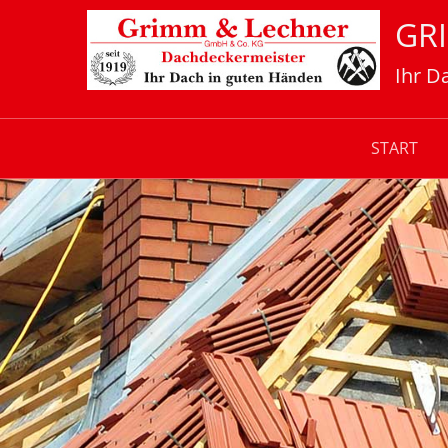
GR
Ihr D
START